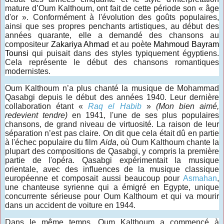
mature d’Oum Kalthoum, ont fait de cette période son « âge
d'or ». Conformément à l'évolution des goûts populaires,
ainsi que ses propres penchants artistiques, au début des
années quarante, elle a demandé des chansons au
compositeur
Zakariya Ahmad
et au poète
Mahmoud Bayram
Tounsi
qui puisait dans des styles typiquement égyptiens.
Cela représente le début des chansons romantiques
modernistes.
Oum Kalthoum n’a plus chanté la musique de Mohammad
Qasabgi depuis le début des années 1940. Leur dernière
collaboration étant «
Raq el Habib
»
(Mon bien aimé,
redevient tendre)
en 1941, l'une de ses plus populaires
chansons, de grand niveau de virtuosité. La raison de leur
séparation n’est pas claire. On dit que cela était dû en partie
à l'échec populaire du film
Aida
, où Oum Kalthoum chante la
plupart des compositions de Qasabgi, y compris la première
partie de l'opéra. Qasabgi expérimentait la musique
orientale, avec des influences de la musique classique
européenne et composait aussi beaucoup pour
Asmahan
,
une chanteuse syrienne qui a émigré en Egypte, unique
concurrente sérieuse pour Oum Kalthoum et qui va mourir
dans un accident de voiture en 1944.
Dans le même temps, Oum Kalthoum a commencé à