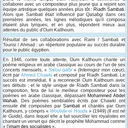
collaborer avec un compositeur plus jeune qui a rejoint son
équipe artistique quelques années plus tôt :
Riadh Sambati
.
Alors que Sambati était influencé par Qasabgi dans ces
premières années, les lignes mélodiques qu'il composa
étaient plus lyriques; et en plus, répondent mieux aux
attentes du public d'Oum Kalthoum.
Résultat de ses collaborations avec Rami / Sambati et
Tounsi / Ahmad : un répertoire populaire au succès durable
pour le public égyptien.
En 1946, contre toute attente, Oum Kalthoum chante un
poème religieux en arabe classique au cours de l'un de ses
concerts mensuels, «
Salou qalbi
»
(Interrogez mon cœur)
,
écrit par
Ahmed Chawki
et composé par Riadh Sambati. Le
succès est immédiat. Il a reconnecté Oum Kalthoum avec
ses débuts ; et le style unique de Riadh Sambati dans la
composition, fera de lui le meilleur compositeur pour les
poèmes en arabe classique, dépassant
Mohammed Abdel
Wahab
. Des poèmes semblables écrits par Chawki ont
ensuite été composées par
Sambati
et chantés par Oum
Kalthoum, y compris «
Woulida el Houda
» (1949)
(Il est né
le Guide)
, dans lequel elle a fait sourciller les royalistes en
chantant un verset qui décrit le prophète Mohammad comme
«
l'imam des socialistes
».