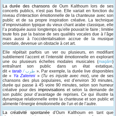
La durée des chansons
de Oum Kalthoum lors de ses
concerts publics, n'est pas fixe. Elle variait en fonction du
niveau d'interaction émotionnelle de la chanteuse avec son
public et de sa propre inspiration créative. La technique
d’improvisation typique du vieux chant arabe classique, elle
l’a pratiquée aussi longtemps qu'elle pouvait le faire ; limitée
toute fois par la baisse de ses qualités vocales due à l’âge
mais aussi à l'occidentalisation accrue de la musique
orientale, devenue un obstacle à cet art.
Elle répétait parfois un ver ou plusieurs, en modifiant
subtilement l'accent et l'intensité émotionnelle en explorant
une ou plusieurs échelles modales musicales (
maqâm
)
entraînant son public dans un état extatique,
dit «
tarab
/
طرب
». Par exemple, la durée live disponibles
de «
Ya Zalemni
» (
Tu es injuste avec moi
), une de ses
chansons des plus populaires, est d’environ 30 minutes,
durée qui passe à 45 voire 90 minutes, selon son humeur
créative pour des
improvisations
et selon la demande de
son public pour d’avantage de reprises. Ce qui illustre la
dynamique relationnelle entre la chanteuse et son public et
alimente l'énergie émotionnelle de l'un et de l’autre.
La créativité spontanée
d'Oum Kalthoum en tant que