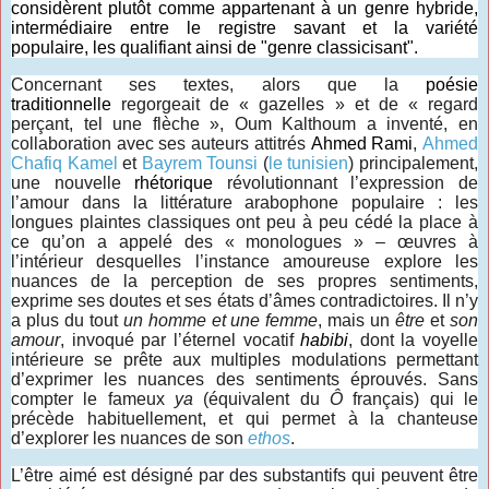
considèrent plutôt comme appartenant à un genre hybride,
intermédiaire entre le registre savant et la variété
populaire, les qualifiant ainsi de "genre classicisant".
Concernant ses textes, alors que la
poésie
traditionnelle
regorgeait de « gazelles » et de « regard
perçant, tel une flèche », Oum Kalthoum a inventé, en
collaboration avec ses auteurs attitrés
Ahmed Rami
,
Ahmed
Chafiq Kamel
et
Bayrem Tounsi
(
le tunisien
) principalement,
une nouvelle
rhétorique
révolutionnant l’expression de
l’amour dans la littérature arabophone populaire : les
longues plaintes classiques ont peu à peu cédé la place à
ce qu’on a appelé des « monologues » – œuvres à
l’intérieur desquelles l’instance amoureuse explore les
nuances de la perception de ses propres sentiments,
exprime ses doutes et ses états d’âmes contradictoires. Il n’y
a plus du tout
un homme et une femme
, mais un
être
et
son
amour
, invoqué par l’éternel vocatif
habibi
, dont la voyelle
intérieure se prête aux multiples modulations permettant
d’exprimer les nuances des sentiments éprouvés. Sans
compter le fameux
ya
(équivalent du
Ô
français) qui le
précède habituellement, et qui permet à la chanteuse
d’explorer les nuances de son
ethos
.
L’être aimé est désigné par des substantifs qui peuvent être