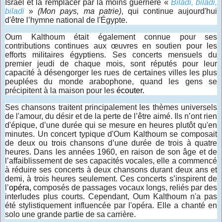
Israël et la remplacer par la moins guerrière «
Biladi, biladi,
biladi
»
(Mon pays, ma patrie)
, qui continue aujourd'hui
d'être l’hymne national de l'Égypte.
Oum Kalthoum était également connue pour ses
contributions continues aux œuvres en soutien pour les
efforts militaires égyptiens. Ses concerts mensuels du
premier jeudi de chaque mois, sont réputés pour leur
capacité à désengorger les rues de certaines villes les plus
peuplées du monde arabophone, quand les gens se
précipitent à la maison pour les
écouter.
Ses chansons traitent principalement les thèmes universels
de l'amour, du désir et de la perte de l’être aimé. Ils n’ont rien
d'épique, d’une durée qui se mesure en heures plutôt qu'en
minutes. Un concert typique d'Oum Kalthoum se composait
de deux ou trois chansons d’une durée de trois à quatre
heures. Dans les années 1960, en raison de son âge et de
l’affaiblissement de ses capacités vocales, elle a commencé
à réduire ses concerts à deux chansons durant deux ans et
demi, à trois heures seulement. Ces concerts s’inspirent de
l’
opéra,
composés de passages vocaux longs, reliés par des
interludes plus courts. Cependant, Oum Kalthoum n'a pas
été stylistiquement influencée par l'opéra. Elle a chanté en
solo une grande partie de sa carrière.