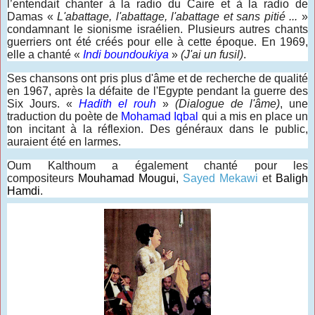
l’entendait chanter à la radio du Caire et à la radio de
Damas «
L'abattage, l'abattage, l'abattage et sans pitié ...
»
condamnant le sionisme israélien. Plusieurs autres chants
guerriers ont été créés pour elle à cette époque. En 1969,
elle a chanté «
Indi boundoukiya
»
(J'ai un fusil)
.
Ses chansons ont pris plus d'âme et de recherche de qualité
en 1967, après la défaite de l'Egypte pendant la guerre des
Six Jours. «
Hadith el rouh
»
(Dialogue de l'âme)
, une
traduction du poète de
Mohamad Iqbal
qui a mis en place un
ton incitant à la réflexion. Des généraux dans le public,
auraient été en larmes.
Oum Kalthoum a également chanté pour les
compositeurs
Mouhamad Mougui
,
Sayed Mekawi
et
Baligh
Hamdi
.