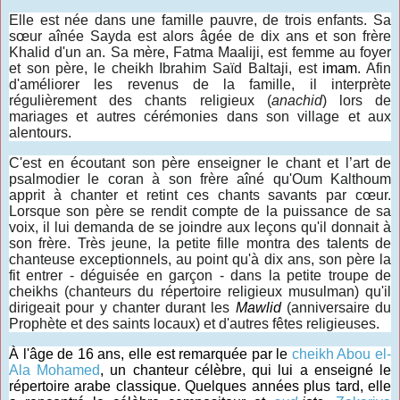
Elle est née dans une famille pauvre, de trois enfants. Sa
sœur aînée Sayda est alors âgée de dix ans et son frère
Khalid d'un an. Sa mère, Fatma Maaliji, est femme au foyer
et son père, le cheikh Ibrahim Saïd Baltaji, est
imam
. Afin
d'améliorer les revenus de la famille, il interprète
régulièrement des chants religieux (
anachid
) lors de
mariages et autres cérémonies dans son village et aux
alentours.
C'est en écoutant son père enseigner le chant et l’art de
psalmodier le coran à son frère aîné qu'Oum Kalthoum
apprit à chanter et retint ces chants savants par cœur.
Lorsque son père se rendit compte de la puissance de sa
voix, il lui demanda de se joindre aux leçons qu'il donnait à
son frère. Très jeune, la petite fille montra des talents de
chanteuse exceptionnels, au point qu'à dix ans, son père la
fit entrer - déguisée en garçon - dans la petite troupe de
cheikhs (chanteurs du répertoire religieux musulman) qu'il
dirigeait pour y chanter durant les
Mawlid
(anniversaire du
Prophète et des saints locaux) et d'autres fêtes religieuses.
À l'âge de 16 ans, elle est remarquée par le
cheikh Abou el-
Ala Mohamed
, un chanteur célèbre, qui lui a enseigné le
répertoire arabe classique. Quelques années plus tard, elle