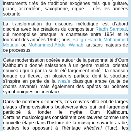
instruments tirés de traditions exogènes tels que guitare,
piano, accordéon, saxophone, orgue ... dès les années
soixante.
La transformation du discours mélodique est d’abord
discrète avec les créations du compositeur
Riadh Sambati
,
qui monopolise presque la chanteuse entre 1954 et le
tournant des années 1960 ; puis,
Baligh Hamdi
,
Mohammed
Mougui
, ou
Mohammed Abdel Wahab
, artisans majeurs de
ce processus.
Cette modernisation opérée autour de la personnalité d'Oum
Kalthoum a donné naissance à un genre musical oriental
nouveau qui a par la suite été largement imité : la chanson
longue ou fleuve, en plusieurs parties; dont la structure
s'inspire en partie de la
wasla
classique arabe (suite de
chants savants) mais également des
opéras ou poèmes
symphoniques occidentaux.
Dans de nombreux concerts, ces œuvres offraient de larges
plages d'improvisations bouleversantes qui ont largement
participé à fonder le mythe Oum Kalthoum.
Certains musicologues considèrent ces œuvres comme une
nouvelle étape dans l'histoire de la musique savante arabe;
d'autres les opposant à l'héritage
khédival
(Turc), les