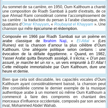
Au sommet de sa carrière, en 1950, Oum Kalthoum a chanté
une composition de Riadh Sambati à partir d'extraits, de ce
que Ahmad Rami considérait comme l'accomplissement de
sa carrière : la traduction du persan à l'arabe classique, des
quatrains d'
Omar Khayyam
,
«
Roubayiat el Khayyam
». Une
chanson qui mêle
épicurisme et rédemption
.
Composée en 1966 par Riadh Sambati sur un poème en
arabe classique de
Ibrahim Naji
,
«
El-Atlal
»
(Les
Ruines)
est la chanson d’amour la plus célèbre d’Oum
Kalthoum. Une allégorie politique selon certains : une
évocation de la défaite égyptienne. « Quand, en 1982,
Yasser Arafat quitta Beyrouth assiégé, il s'écria: «
D'un pas
assuré, je marche tel un roi
», un vers emprunté à
El Atlal
!
Cette mélopée immortalisée par Oum Kalthoum, dure une
heure et demie.
Bien que cela soit discutable, les capacités vocales d'Oum
Kalthoum ayant considérablement baissé, la chanson peut
être considérée comme le dernier exemple de la musique
authentique arabe à un moment où même Oum Kalthoum a
commencé à faire des compromis en chantant des
morceaux d'influence occidentale, composés par son ancien
rival, Mohammed Abdel Wahab.