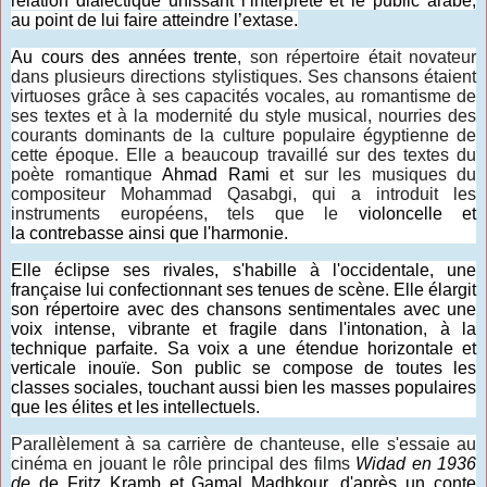
relation dialectique unissant l’interprète et le public arabe,
au point de lui faire atteindre l’extase.
Au cours des années trente
, son répertoire était novateur
dans plusieurs directions stylistiques. Ses chansons étaient
virtuoses grâce à ses capacités vocales, au romantisme de
ses textes et à la modernité du style musical, nourries des
courants dominants de la culture populaire égyptienne de
cette époque. Elle a beaucoup travaillé sur des textes du
poète romantique
Ahmad Rami
et sur les musiques du
compositeur Mohammad Qasabgi, qui a introduit les
instruments européens, tels que le
violoncelle et
la contrebasse ainsi que l'harmonie.
Elle éclipse ses rivales, s'habille à l'occidentale, une
française lui confectionnant ses tenues de scène. Elle élargit
son répertoire avec des chansons sentimentales avec une
voix intense, vibrante et fragile dans l'intonation, à la
technique parfaite. Sa voix a une étendue horizontale et
verticale inouïe. Son public se compose de toutes les
classes sociales, touchant aussi bien les masses populaires
que les élites et les intellectuels.
Parallèlement à sa carrière de chanteuse, elle s'essaie au
cinéma en jouant le rôle principal des films
Widad en 1936
de
de Fritz Kramb et Gamal Madhkour, d'après un conte