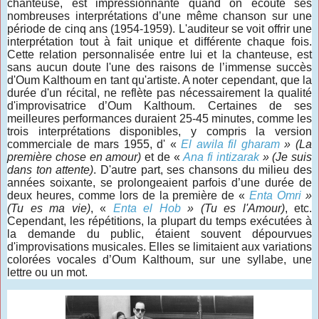
chanteuse, est impressionnante quand on écoute ses
nombreuses interprétations d’une même chanson sur une
période de cinq ans (1954-1959). L'auditeur se voit offrir une
interprétation tout à fait unique et différente chaque fois.
Cette relation personnalisée entre lui et la chanteuse, est
sans aucun doute l'une des raisons de l’immense succès
d'Oum Kalthoum en tant qu'artiste. A noter cependant, que la
durée d'un récital, ne reflète pas nécessairement la qualité
d'improvisatrice d’Oum Kalthoum. Certaines de ses
meilleures performances duraient 25-45 minutes, comme les
trois interprétations disponibles, y compris la version
commerciale de mars 1955, d' «
El awila fil gharam
»
(La
première chose en amour)
et de «
Ana fi intizarak
» (Je suis
dans ton attente)
. D'autre part, ses chansons du milieu des
années soixante, se prolongeaient parfois d’une durée de
deux heures, comme lors de la première de «
Enta Omri
»
(Tu es ma vie)
, «
Enta el Hob
» (Tu es l'Amour)
, etc.
Cependant, les répétitions, la plupart du temps exécutées à
la demande du public, étaient souvent dépourvues
d'improvisations musicales. Elles se limitaient aux variations
colorées vocales d’Oum Kalthoum, sur une syllabe, une
lettre ou un mot.