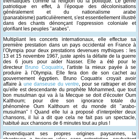
thématiques comme la religion ou la politique. Le genre
patriotique en effet, à l'époque des décolonisations
généralement et du nationalisme arabe
(panarabisme) particulièrement, s'est essentiellement illustré
dans des chants dénonçant l'oppression coloniale et
glorifiant les peuples "arabes".
Multipliant les concerts internationaux, elle effectue sa
première prestation dans un pays occidental en France à
l'Olympia pour deux prestations devenues mythiques : les
13 et 15 novembre 1967, juste après la défaite de la guerre
des 6 jours pour aider Nasser. Elle a été pour le
directeur
Bruno Coquatrix
, l'artiste la mieux payée à se
produire à l'Olympia. Elle fera don de son cachet au
gouvernement égyptien. Bruno Coquatrix croyait avoir
affaire à
une danseuse du ventre
, pour se rattraper et dire
qu'elle est descendante du prophète Mohammed, que tout
bon musulman qui va à la Mecque se doit d'écouter Oum
Kalthoum; pour dire son ignorance totale du
phénomène Oum Kalthoum et du monde dit "arabo-
musulman" ! Quand elle lui a proposé d'interpréter deux
chansons, il lui a dit que cela ne fait pas un spectacle,
habitué aux chansons de 6 minutes tout au plus !
Revendiquant ses propres origines paysannes, la