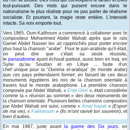
tout-puissant. Des mots qui puisent encore dans le
nationalisme le plus réaliste pour ne pas parler de réalisme
socialiste. Et pourtant, la magie reste entière. L'intensité
intacte. Sa voix emporte tout.
Vers 1965, Oum Kalthoum a commencé à collaborer avec le
compositeur Mohammed Abdel Wahab après que le raïs
Gamel Abdel Nasser les ait rapprochés pour porter encore
plus haut la chanson "arabe". Pour le pan-arabiste qu'il était,
on peut dire que c'était sa seule réussite,
le
panarabisme
ayant échoué partout, aussi bien en Iraq, en
Syrie qu'au Soudan et en Libye ... faute d'un
chef unique pour la "
Oumma el-arabiya
" (le monde arabe)
que ces pays prétendaient former; en faisant de ces deux
monuments égyptiens les rois de la chanson orientale à
travers tout le monde arabophone. La première chanson
composée par Abdel Wahab, «
Enta Omri
», était considérée
comme la « réunion au sommet » des deux monuments de
la chanson orientale. Plusieurs belles chansons composées
par Abdel Wahab ont suivi, comme «
Amal hayati
»
(Espoir
de ma vie)
, «
Fakkarouni
»
(Ils m'ont ravivé ton souvenir)
, et
bien d'autres.
En mai 1967, juste avant
la guerre des Six jours
, on