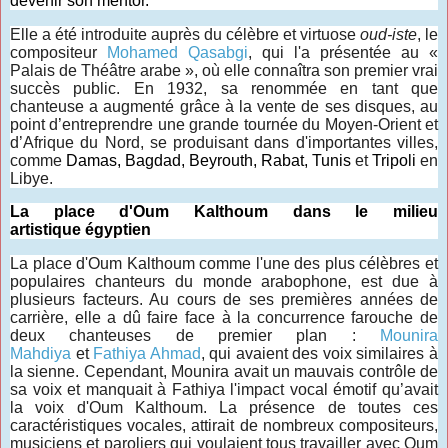
devenir son mentor.
Elle a été introduite auprès du célèbre et virtuose
oud-iste
, le
compositeur
Mohamed Qasabgi
, qui l'a présentée au «
Palais de Théâtre arabe », où elle connaîtra son premier vrai
succès public. En 1932, sa renommée en tant que
chanteuse a augmenté grâce à la vente de ses disques, au
point d’entreprendre une grande tournée du Moyen-Orient et
d’Afrique du Nord, se produisant dans d'importantes villes,
comme
Damas, Bagdad, Beyrouth, Rabat, Tunis
et
Tripoli
en
Libye.
La place d'Oum Kalthoum dans le milieu
artistique égyptien
La place d'Oum Kalthoum comme l'une des plus célèbres et
populaires chanteurs du monde arabophone, est due à
plusieurs facteurs. Au cours de ses premières années de
carrière, elle a dû faire face à la concurrence farouche de
deux chanteuses de premier plan :
Mounira
Mahdiya
et
Fathiya Ahmad
, qui avaient des voix similaires à
la sienne. Cependant, Mounira avait un mauvais contrôle de
sa voix et manquait à Fathiya l'impact vocal émotif qu’avait
la voix d'Oum Kalthoum. La présence de toutes ces
caractéristiques vocales, attirait de nombreux compositeurs,
musiciens et paroliers qui voulaient tous travailler avec Oum