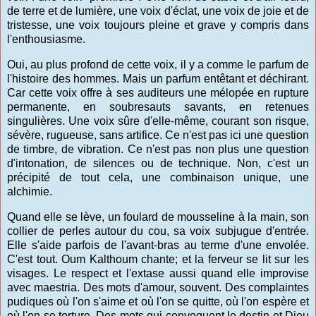
de terre et de lumière, une voix d'éclat, une voix de joie et de
tristesse, une voix toujours pleine et grave y compris dans
l'enthousiasme.
Oui, au plus profond de cette voix, il y a comme le parfum de
l'histoire des hommes. Mais un parfum entêtant et déchirant.
Car cette voix offre à ses auditeurs une mélopée en rupture
permanente, en soubresauts savants, en retenues
singulières. Une voix sûre d'elle-même, courant son risque,
sévère, rugueuse, sans artifice. Ce n'est pas ici une question
de timbre, de vibration. Ce n'est pas non plus une question
d'intonation, de silences ou de technique. Non, c'est un
précipité de tout cela, une combinaison unique, une
alchimie.
Quand elle se lève, un foulard de mousseline à la main, son
collier de perles autour du cou, sa voix subjugue d'entrée.
Elle s'aide parfois de l'avant-bras au terme d'une envolée.
C'est tout. Oum Kalthoum chante; et la ferveur se lit sur les
visages. Le respect et l'extase aussi quand elle improvise
avec maestria. Des mots d'amour, souvent. Des complaintes
pudiques où l'on s'aime et où l'on se quitte, où l'on espère et
où l'on se torture. Des mots qui convoquent le destin et Dieu