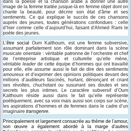
dans la poésie et la chanson arabe à donner une autre
image de la femme traitée jusque-là en femme objet dont on
chante la beauté, pour décrire son état d'âme et ses
sentiments. Ce q
ui explique le succès de ces chansons
auprès des jeunes, toutes générations confondues : celle
d’hier comme celle d’aujourd’hui, faisant d'Ahmed Rami le
poète des jeunes.
L
’être social
Oum Kalthoum, est une femme subversive,
assumant parfaitement son rôle dominant dans la scène
musicale orientale : véritable patronne de l’orchestre et chef
de l’entreprise artistique et culturelle qu’elle mène,
véritable
leader
de cette équipe d’hommes qui ont travaillé
pour elle, elle assume aussi le fait de dire des sentiments
amoureux et d’exprimer des opinions politiques devant des
millions d’auditeurs fascinés, hurlant, dénonçant et criant
ses révoltes, chuchotant ou susurrant ses doutes et ses
secrets les plus intimes. Le caractère subversif d’Oum
Kalthoum réside aussi dans le fait qu’elle représente
poétiquement, avec sa voix mais aussi son corps sur scène,
les aspirations d’hommes et de femmes dans le cadre d’un
imaginaire
transgenre
.
Principalement et largement consacrée au thème de l'amour,
son œuvre a également abordé à la marge d'autres