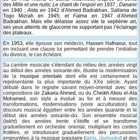
des
Mille et une nuits
;
Le chant de l'espoir en
1937 ;
Dananir
en
1940 ;
Aïda en
1942 d'Ahmed Badrakhan,
Sallama
de
Togo Mizrah en 1945; et
Fatma en
1947 d'Ahmed
Badrakhan. Mais elle délaisse assez vite le septième art,
ses yeux atteints de glaucome ne supportant pas l’éclairage
des plateaux.
En 1953
, elle épouse son médecin,
Hassen Hafnaoui
, tout
en incluant une clause lui permettant de prendre l’initiative
du divorce, le cas échéant.
Sa carrière musicale s'étendant du milieu des années vingt
au début des années soixante-dix, illustre la modernisation
de la
musique orientale
dont elle est certainement la
représentante la plus importante du XXe siècle. Ayant
débuté dans le registre savant moyen-oriental avec des
compositions de
Zakaria Ahmed
, ou du
Cheikh Abou el-Ala
Mohamed
, son style a évolué au fur et à mesure des
transformations, modernisations (voire acculturation) du
discours musical égyptien entre les années quarante et le
début des années soixante-dix. Son ensemble musical
(
takht
) des années trente s’étoffe et se transforme
graduellement en orchestre oriental, multipliant les cordes
frottées, et introduisant graduellement des percussions
empruntées à la musique populaire (
tabla
,
darbouka
) et des