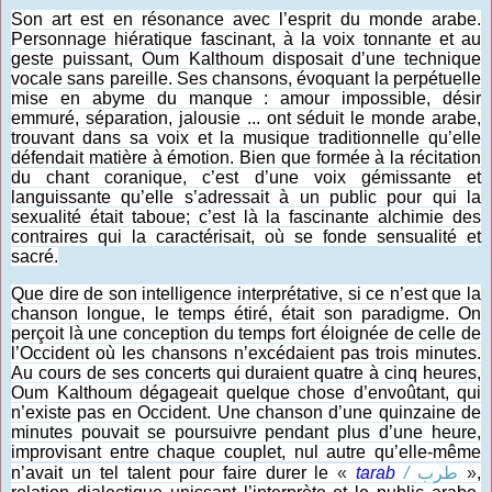
Son art est en résonance avec l’esprit du monde arabe.
Personnage hiératique fascinant, à la voix tonnante et au
geste puissant, Oum Kalthoum disposait d’une technique
vocale sans pareille. Ses chansons, évoquant la perpétuelle
mise en abyme du manque : amour impossible, désir
emmuré, séparation, jalousie ... ont séduit le monde arabe,
trouvant dans sa voix et la musique traditionnelle qu’elle
défendait matière à émotion. Bien que formée à la récitation
du chant coranique, c’est d’une voix gémissante et
languissante qu’elle s’adressait à un public pour qui la
sexualité était taboue; c’est là la fascinante alchimie des
contraires qui la caractérisait, où se fonde sensualité et
sacré.
Que dire de son intelligence interprétative, si ce n’est que la
chanson longue, le temps étiré, était son paradigme. On
perçoit là une conception du temps fort éloignée de celle de
l’Occident où les chansons n’excédaient pas trois minutes.
Au cours de ses concerts qui duraient quatre à cinq heures,
Oum Kalthoum dégageait quelque chose d’envoûtant, qui
n’existe pas en Occident. Une chanson d’une quinzaine de
minutes pouvait se poursuivre pendant plus d’une heure,
improvisant entre chaque couplet, nul autre qu’elle-même
n’avait un tel talent pour faire durer le
«
tarab
/
طرب
»
,