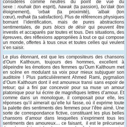
considérés comme neutres du point de vue du
sexe :
rouhak
(ton esprit),
hawak
(ta passion),
bo’dak
(ton
éloignement),
’orbak
(ta proximité),
’albak
(ton
cœur),
redhak
(ta satisfaction). Plus de références physiques
bornant l’identification, mais de pures abstractions
sentimentales, de purs
blocs de désir
qui peuvent être
investis et accaparés par toutes et tous. Des situations, des
épreuves, des réflexions appropriées à tout ce qui compose
un monde, offertes à tous ceux et toutes celles qui veulent
s’en saisir.
Le plus étonnant, est que les compositeurs des chansons
d'Oum Kalthoum, toujours des hommes, excellent à
dépeindre les émotions des femmes qu'Oum Kalthoum met
en scène en modulant sa voix pour mieux subjuguer son
auditoire ! Plus particulièrement Ahmed Rami, pygmalion
d’Oum Kalthoum dont il est amoureux transi sans espoir de
retour; qui a fini par concevoir pour sa muse un amour
platonique pour lui écrire de magnifiques lettres d’amour. Et
comme dans un monologue, il composait pour elle, les
réponses qu’il aimerait qu’elle lui fasse, où il exprime toute
la palette des sentiments des femmes pour l’être aimé. Une
sorte de correspondance fictive, constituant les plus belles
chansons d’amour dans lesquelles s’expriment tous les
sentiments des amoureux… ce faisant,
i
l est le précurseur