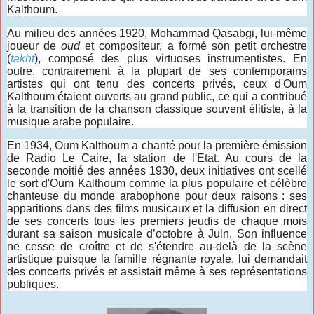
Kalthoum.
Au milieu des années 1920, Mohammad Qasabgi, lui-même
joueur de
oud
et compositeur, a formé son petit orchestre
(
takht
)
, composé des plus virtuoses instrumentistes. En
outre, contrairement à la plupart de ses contemporains
artistes qui ont tenu des concerts privés, ceux d'Oum
Kalthoum étaient ouverts au grand public, ce qui a contribué
à la transition de la chanson classique souvent élitiste, à la
musique arabe populaire.
En 1934, Oum Kalthoum a chanté pour la première émission
de Radio Le Caire, la station de l'Etat. Au cours de la
seconde moitié des années 1930, deux initiatives ont scellé
le sort d'Oum Kalthoum comme la plus populaire et célèbre
chanteuse du monde arabophone pour deux raisons : ses
apparitions dans des films musicaux et la diffusion en direct
de ses concerts tous les premiers jeudis de chaque mois
durant sa saison musicale d’octobre à Juin. Son influence
ne cesse de croître et de s'étendre au-delà de la scène
artistique puisque la famille régnante royale, lui demandait
des concerts privés et assistait même à ses représentations
publiques.