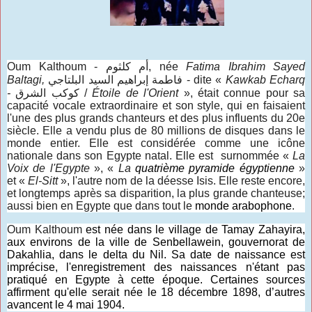
Oum
Kalthoum -
أم كلثوم
, née
Fatima Ibrahim Sayed
Baltagi,
فاطمة إبراهيم السيد البلتاجي
- dite «
Kawkab Echarq
-
كوكب الشرق
/
Étoile de l'Orient
», était connue pour sa
capacité vocale extraordinaire et son style, qui en faisaient
l'une des plus grands chanteurs et des plus influents du 20e
siècle. Elle a vendu plus de 80 millions de disques dans le
monde entier. Elle est considérée comme une icône
nationale dans son Egypte natal. Elle est surnommée «
La
Voix de l'Egypte
», «
La
quatrième pyramide égyptienne
»
et «
El-Sitt
», l'autre nom de la déesse Isis. Elle reste encore,
et longtemps après sa disparition, la plus grande chanteuse;
aussi bien en Egypte que dans tout le
monde arabophone
.
Oum Kalthoum
est née dans le village de Tamay Zahayira,
aux environs de la ville de Senbellawein, gouvernorat de
Dakahlia, dans le delta du Nil. Sa date de naissance est
imprécise, l'enregistrement des naissances n'étant pas
pratiqué en Egypte à cette époque. Certaines sources
affirment qu'elle serait née le 18 décembre 1898, d’autres
avancent le 4 mai 1904.