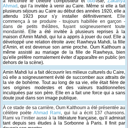
a rencontré le célèbre compositeur et
oud
-iste
,
Zakariya
Ahmad
,
qui l'a invitée à venir au Caire. Même si elle a fait
plusieurs séjours au Caire au début des années 1920, elle a
attendu 1923 pour s'y installer définitivement.
Elle
commença à se produire - toujours habillée en garçon -
dans de petits théâtres, fuyant soigneusement toute
mondanité.
Elle a été invitée à plusieurs reprises à la
maison d'Amin Mahdi, qui lui a appris à jouer du
oud
. Elle a
développé une relation étroite avec Rawheya Mahdi, la fille
d'Amin, et est devenue son amie proche. Oum Kalthoum a
même assisté au mariage de la fille de Rawheya, bien
qu'elle préfère normalement éviter d'apparaître en public (en
dehors de la scène).
Amin Mahdi lui a fait découvrir les milieux culturels du Caire,
où elle a soigneusement évité de succomber aux attraits de
la vie de bohème. Tout au long de sa vie, elle était fière de
ses origines modestes et des valeurs traditionnelles
inculquées par son père. Elle en a fait une force qui a sans
doute joué dans son image publique.
À ce stade de sa carrière, Oum Kalthoum a été présentée au
célèbre poète
Ahmad Rami
, qui lui a écrit 137 chansons.
Rami va l’initier aussi à l
a littérature française, qu'il admirait
tant depuis ses études à la Sorbonne à Paris. Il finit par